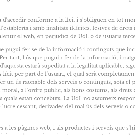
 d'accedir conforme a la llei, i s'obliguen en tot mo
establerta i amb finalitats il·lícites, lesives de drets
alentir el web, en perjudici de UdL o de usuaris terce
ue pugui fer-se de la informació i continguts que inc
 Per tant, l'ús que puguin fer de la informació, imat
d'aquesta estarà supeditat a la legalitat aplicable, si
s lícit per part de l'usuari, el qual serà completamen
 fer un ús raonable dels serveis o continguts, sota el
la moral, a l'ordre públic, als bons costums, als drets
els quals estan concebuts. La UdL no assumeix respons
lucre cessant, derivades del mal ús dels serveis o co
és a les pàgines web, i als productes i serveis que s'h