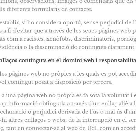
inions, observacions, imatges o comentaris que els u
els diferents formularis de contacte.
stablir, si ho considera oportú, sense perjudici de l
ris a fi d'evitar que a través de les seues pàgines web
s com a racistes, xenòfobs, discriminatoris, pornogr
olència o la disseminació de continguts clarament il
nllaços continguts en el domini web i responsabilita
es pàgines web no pròpies a les quals es pot accedir
ol contingut posat a disposició per tercers.
a una pàgina web no pròpia es fa sota la voluntat i el 
p informació obtinguda a través d'un enllaç aliè a 
eclamació o perjudici derivada de l'ús o mal ús d'un
hi altres enllaços o webs, de la interrupció en el serv
ç, tant en connectar-se al web de UdL com en accedi