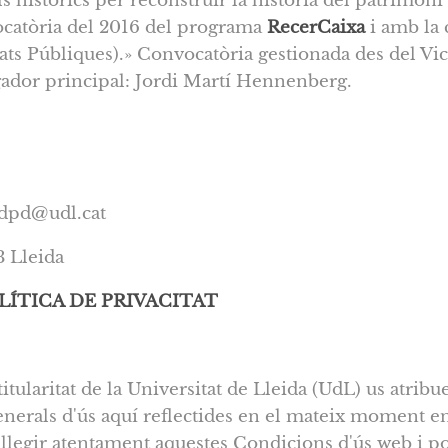
històrics per reconstruir la història del patrimoni i
ocatòria del 2016 del programa
RecerCaixa
i amb la 
ats Públiques).» Convocatòria gestionada des del Vice
igador principal: Jordi Martí Hennenberg.
 dpd@udl.cat
3 Lleida
LÍTICA DE PRIVACITAT
titularitat de la Universitat de Lleida (UdL) us atrib
enerals d'ús aquí reflectides en el mateix moment en
llegir atentament aquestes Condicions d'ús web i po