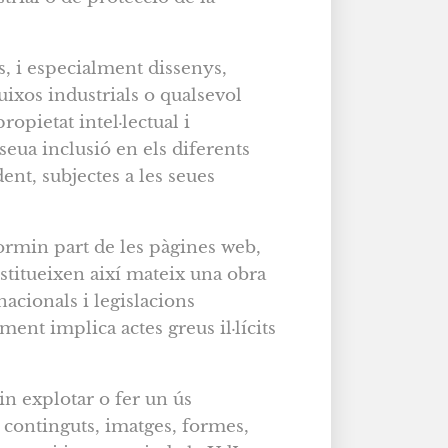
s, i especialment dissenys,
uixos industrials o qualsevol
ropietat intel·lectual i
seua inclusió en els diferents
ent, subjectes a les seues
formin part de les pàgines web,
stitueixen així mateix una obra
nacionals i legislacions
ment implica actes greus il·lícits
in explotar o fer un ús
 continguts, imatges, formes,