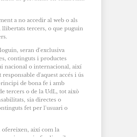
ment a no accedir al web o als
 i llibertats tercers, o que puguin
rs.
loguin, seran d'exclusiva
ges, continguts i productes
gui nacional o internacional, així
t responsable d'aquest accés i ús
 principi de bona fe i amb
 de tercers o de la UdL, tot això
abilitats, sia directes o
ntinguts fet per l'usuari o
i ofereixen, així com la