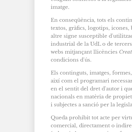
imatge.
En conseqüència, tots els conti
textos, gràfics, logotips, icone
altre signe susceptible d'utilitza
industrial de la UdL o de tercer
webs mitjançant llicències
Crea
condicions d'ús.
Els continguts, imatges, formes
així com el programari necessari
en el sentit del dret d'autor i q
nacionals en matèria de propietat
i subjectes a sanció per la legisla
Queda prohibit tot acte per virt
comercial, directament o indire