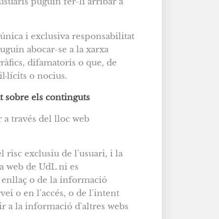
suaris puguin fer-li arribar a
'única i exclusiva responsabilitat
 puguin abocar-se a la xarxa
àfics, difamatoris o que, de
·lícits o nocius.
t sobre els continguts
 a través del lloc web
risc exclusiu de l'usuari, i la
la web de UdL ni es
 enllaç o de la informació
ei o en l'accés, o de l'intent
r a la informació d'altres webs