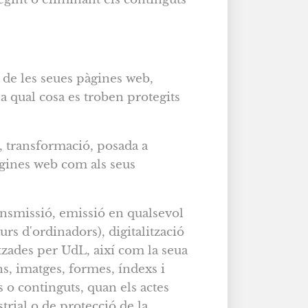
s de les seues pàgines web,
la qual cosa es troben protegits
, transformació, posada a
pàgines web com als seus
ansmissió, emissió en qualsevol
rs d'ordinadors), digitalització
itzades per UdL, així com la seua
s, imatges, formes, índexs i
s o continguts, quan els actes
strial o de protecció de la