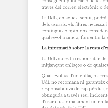
consegüent publicació de les op
través del correu electrònic o d
La UdL, en aquest sentit, podrà e
dels usuaris, els filtres necessa
continguts o opinions considerat
qualsevol manera, fomentin la vi
La informació sobre la resta d’e
La UdL no es fa responsable de l
mitjançant enllaços o de qualsev
Qualsevol ús d'un enllaç o accés 
UdL no recomana ni garanteix ca
responsabilitza de cap pèrdua, r
obtinguda a través seu, incloent-
d'usar o usar malament un enlla