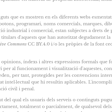
nguts que es mostren en els diferents webs esmentat
s, botons, programari, noms comercials, marques, dib
ció industrial i comercial, estan subjectes a drets de p
s titulars d'aquests que han autoritzat degudament la 
tive Commons
CC BY.4.0 i/o les pròpies de la font ced
, opinions, índexs i altres expressions formals que 
 per al funcionament i visualització d'aquestes, con
ueden, per tant, protegides per les convencions inter
 intel·lectual que hi resultin aplicables. L'incompli
ció civil i penal.
ut del qual els usuaris dels serveis o continguts pugu
ctament, totalment o parcialment, de qualsevol dels