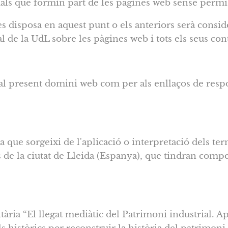
als que formin part de les pàgines web sense permís 
s disposa en aquest punt o els anteriors serà consid
al de la UdL sobre les pàgines web i tots els seus con
r al present domini web com per als enllaços de respo
a que sorgeixi de l'aplicació o interpretació dels t
ls de la ciutat de Lleida (Espanya), que tindran comp
itària “El llegat mediàtic del Patrimoni industrial. 