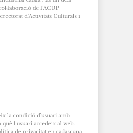
ndustrial català”. És un dels
col·laboració de l’ACUP
rectorat d’Activitats Culturals i
ueix la condició d'usuari amb
 què l'usuari accedeix al web.
lítica de privacitat en cadascuna