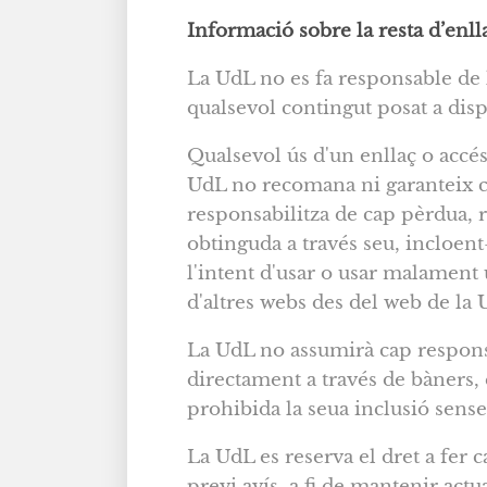
Informació sobre la resta d’enll
La UdL no es fa responsable de l
qualsevol contingut posat a disp
Qualsevol ús d'un enllaç o accés 
UdL no recomana ni garanteix ca
responsabilitza de cap pèrdua, r
obtinguda a través seu, incloent-
l'intent d'usar o usar malament
d'altres webs des del web de la 
La UdL no assumirà cap responsab
directament a través de bàners, 
prohibida la seua inclusió sense
La UdL es reserva el dret a fer 
previ avís, a fi de mantenir actu