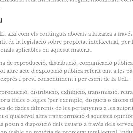
.
al
dL, així com els continguts abocats a la xarxa a travé
it de la legislació sobre propietat intel·lectual, per 
cionals aplicables en aquesta matèria.
a de reproducció, distribució, comunicació pública
ol altre acte d'explotació pública referit tant a les 
'exprés i previ consentiment i per escrit de la UdL.
producció, distribució, exhibició, transmissió, retr
s físics o lògics (per exemple, disquets o discos du
es de dades diferents de les pertanyents a les autor
t o qualsevol altra transformació d'aquestes opinion
 posin a disposició dels usuaris a través dels servei
 aplicable en matèria de propietat intel·lectual, indu