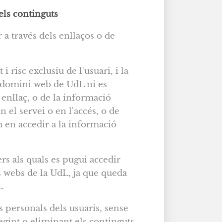
els continguts
 a través dels enllaços o de
 risc exclusiu de l'usuari, i la
l domini web de UdL ni es
 enllaç, o de la informació
 el servei o en l'accés, o de
m en accedir a la informació
rs als quals es pugui accedir
s webs de la UdL, ja que queda
.
s personals dels usuaris, sense
regint o eliminant els continguts